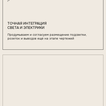
БЕЗ ПРОБЛЕМ НА СТЫКЕ
МЕБЕЛИ И ОТДЕЛКИ
Согласуем узлы заранее: примыкания, толщины,
зазоры, материалы. Исключаем ситуации, когда
панели «не сходятся», а мебель «не встаёт»
04
РЕЗУЛЬТАТ СООТВЕТСТВУЕТ
ВИЗУАЛИЗАЦИИ
Прорабатываем проект на этапе чертежей
и техразбора, чтобы реализованное решение
выглядело так, как было задумано дизайнером