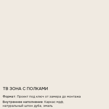
ТВ ЗОНА С ПОЛКАМИ
Формат:
Проект под ключ от замера до монтажа
Внутреннее наполнение:
Каркас мдф,
натуральный шпон дуба, эмаль
Внешняя отделка:
Обрамление массив дуба,
тонировка, лак