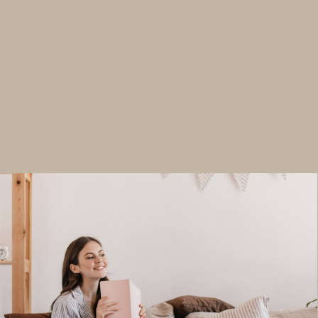
+7 (499) 302-48-82
zakaz@embl.ru
@emble_mebel
Политика обработки персональных данных
Разработка сайта