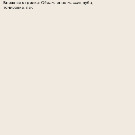
ШКАФ-БИБЛИОТЕКА
С ТВ ЗОНОЙ В КАБИНЕТ
Формат:
Проект под ключ
Внутреннее наполнение:
МДФ
Внешняя отделка:
МДФ + покрытый натуральным
шпоном мореный дуб ёпод лак 50% блеска.
Обрамление шкафа по периметру с запилом под
45°